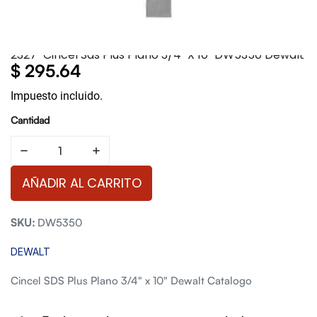
2327-Cincel Sds Plus Plano 3/4" X 10" DW5350 Dewalt
Precio
$ 295.64
regular
Impuesto incluido.
Cantidad
AÑADIR AL CARRITO
SKU:
DW5350
DEWALT
Cincel SDS Plus Plano 3/4" x 10" Dewalt Catalogo